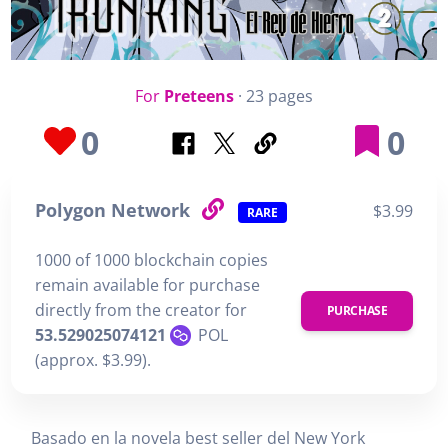
For
Preteens
· 23 pages
0
0
Polygon Network
$3.99
RARE
1000 of 1000 blockchain copies
remain available for purchase
directly from the creator for
PURCHASE
53.529025074121
POL
(approx. $3.99).
Basado en la novela best seller del New York