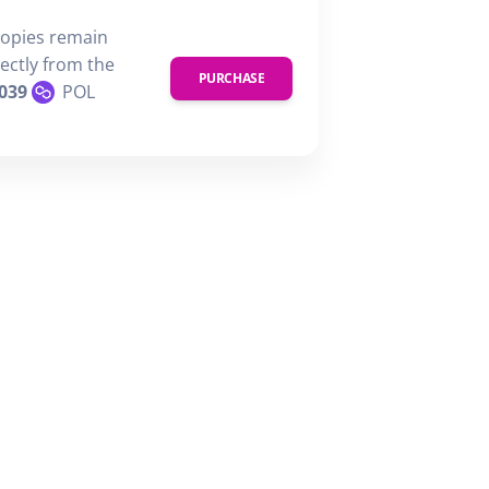
copies remain
rectly from the
PURCHASE
039
POL