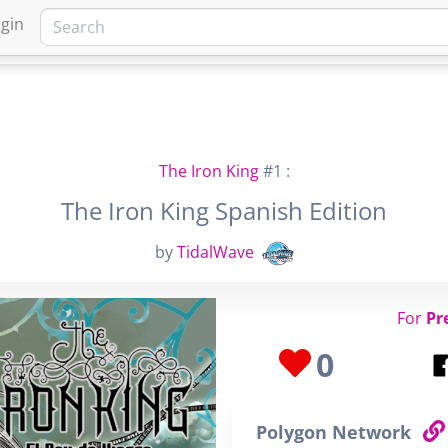
gin
HOME
MARKETPLACE
FA
The Iron King
#1 :
The Iron King Spanish Edition
by
TidalWave
For
Pr
0
Polygon Network