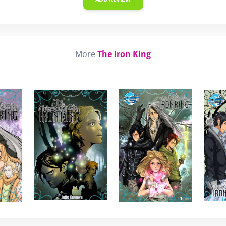
More
The Iron King