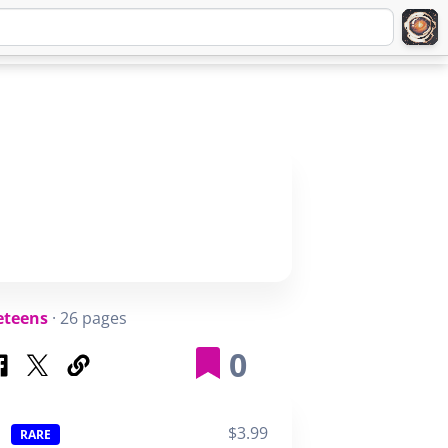
Q
ABOUT
SIGNUP
LOGIN
eteens
· 26 pages
0
$3.99
RARE